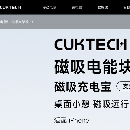
移动电源
充电器
数据线
其
电能块 磁吸支架款 CP